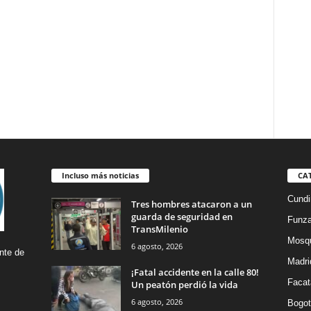
Incluso más noticias
CA
Cund
Tres hombres atacaron a un
guarda de seguridad en
Funz
TransMilenio
Mosq
6 agosto, 2026
nte de
Madri
¡Fatal accidente en la calle 80!
Facat
Un peatón perdió la vida
6 agosto, 2026
Bogot