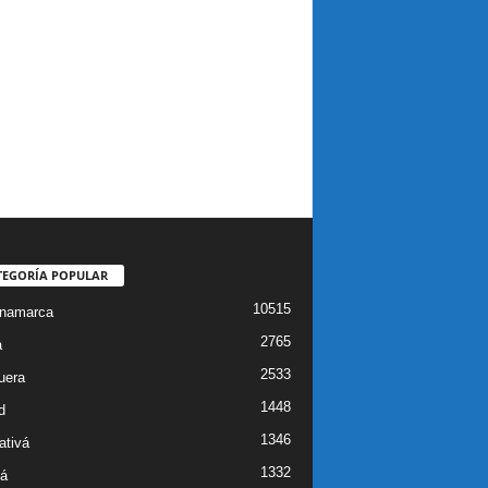
TEGORÍA POPULAR
10515
inamarca
2765
a
2533
uera
1448
d
1346
ativá
1332
á