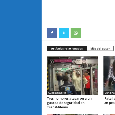
Artículos relacionados
Más del autor
Cundinamarca
Cundin
Tres hombres atacaron a un
¡Fatal 
guarda de seguridad en
Un peat
TransMilenio