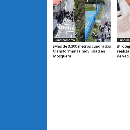
Cundinamarca
Cundin
¡Más de 3.300 metros cuadrados
¡Proteg
transforman la movilidad en
realiza
Mosquera!
de vac