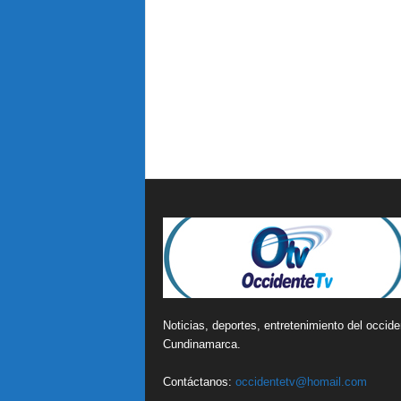
Noticias, deportes, entretenimiento del occide
Cundinamarca.
Contáctanos:
occidentetv@homail.com