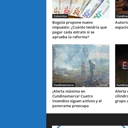
Colombia
Cundin
Bogotá propone nuevo
Autori
impuesto: ¿Cuánto tendría que
espaci
pagar cada estrato si se
aprueba la reforma?
Cundinamarca
Cundin
¡Alerta máxima en
Alerta
Cundinamarca! Cuatro
cilindr
incendios siguen activos y el
grupo 
panorama preocupa