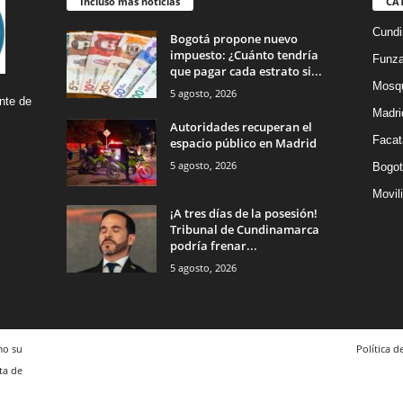
Incluso más noticias
CA
Cund
Bogotá propone nuevo
impuesto: ¿Cuánto tendría
Funz
que pagar cada estrato si...
Mosq
5 agosto, 2026
nte de
Madri
Autoridades recuperan el
Facat
espacio público en Madrid
5 agosto, 2026
Bogot
Movil
¡A tres días de la posesión!
Tribunal de Cundinamarca
podría frenar...
5 agosto, 2026
mo su
Política d
ta de