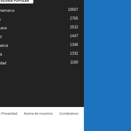
TEGORÍA POPULAR
10507
inamarca
2765
a
2532
uera
1447
d
1346
ativá
1332
á
1160
idad
e Privacidad
Acerca de nosotros
Contáctenos