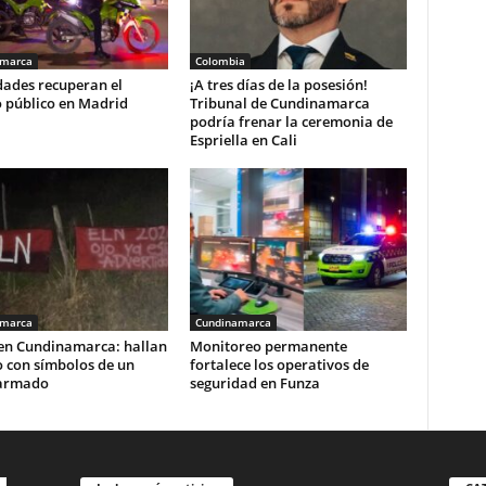
amarca
Colombia
dades recuperan el
¡A tres días de la posesión!
o público en Madrid
Tribunal de Cundinamarca
podría frenar la ceremonia de
Espriella en Cali
amarca
Cundinamarca
 en Cundinamarca: hallan
Monitoreo permanente
o con símbolos de un
fortalece los operativos de
armado
seguridad en Funza