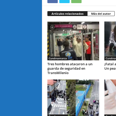
Artículos relacionados
Más del autor
Cundinamarca
Cundin
Tres hombres atacaron a un
¡Fatal 
guarda de seguridad en
Un peat
TransMilenio