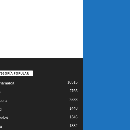
TEGORÍA POPULAR
10515
inamarca
2765
a
2533
uera
1448
d
1346
ativá
1332
á