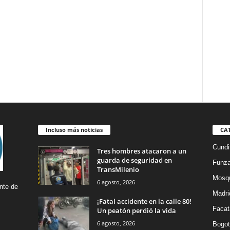
Incluso más noticias
CA
Cund
Tres hombres atacaron a un
guarda de seguridad en
Funz
TransMilenio
Mosq
6 agosto, 2026
nte de
Madri
¡Fatal accidente en la calle 80!
Facat
Un peatón perdió la vida
6 agosto, 2026
Bogot