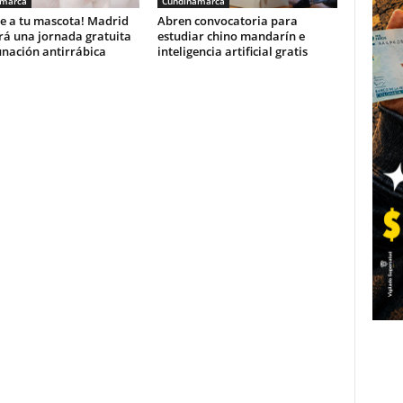
amarca
Cundinamarca
e a tu mascota! Madrid
Abren convocatoria para
rá una jornada gratuita
estudiar chino mandarín e
unación antirrábica
inteligencia artificial gratis