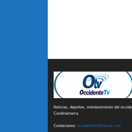
Noticias, deportes, entretenimiento del occide
Cundinamarca.
Contáctanos:
occidentetv@homail.com