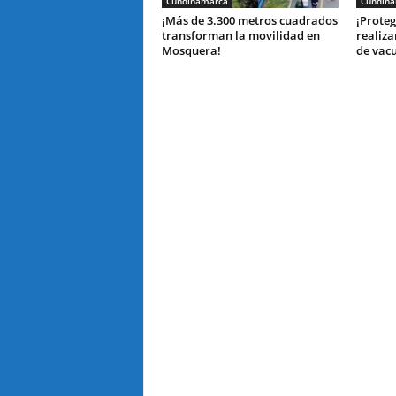
Cundinamarca
Cundin
¡Más de 3.300 metros cuadrados
¡Proteg
transforman la movilidad en
realiza
Mosquera!
de vac