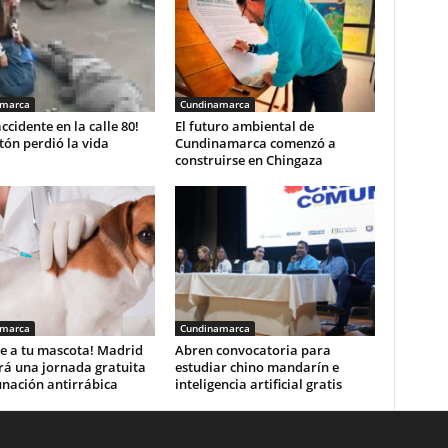
amarca
Cundinamarca
accidente en la calle 80!
El futuro ambiental de
ón perdió la vida
Cundinamarca comenzó a
construirse en Chingaza
amarca
Cundinamarca
e a tu mascota! Madrid
Abren convocatoria para
rá una jornada gratuita
estudiar chino mandarín e
unación antirrábica
inteligencia artificial gratis