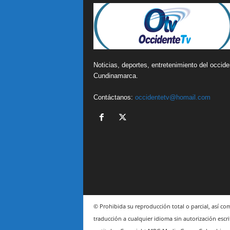
Noticias, deportes, entretenimiento del occide
Cundinamarca.
Contáctanos:
occidentetv@homail.com
© Prohibida su reproducción total o parcial, así co
traducción a cualquier idioma sin autorización escri