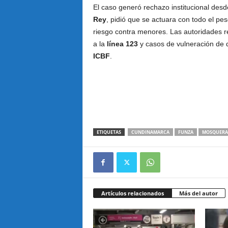
El caso generó rechazo institucional de
Rey
, pidió que se actuara con todo el pes
riesgo contra menores. Las autoridades 
a la
línea 123
y casos de vulneración de 
ICBF
.
ETIQUETAS
CUNDINAMARCA
FUNZA
MOSQUERA
Artículos relacionados
Más del autor