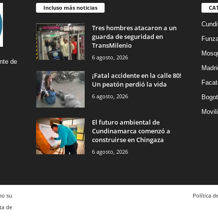
Incluso más noticias
CA
Cund
Tres hombres atacaron a un
guarda de seguridad en
Funz
TransMilenio
Mosq
6 agosto, 2026
nte de
Madri
¡Fatal accidente en la calle 80!
Facat
Un peatón perdió la vida
6 agosto, 2026
Bogot
Movil
El futuro ambiental de
Cundinamarca comenzó a
construirse en Chingaza
6 agosto, 2026
mo su
Política d
ta de