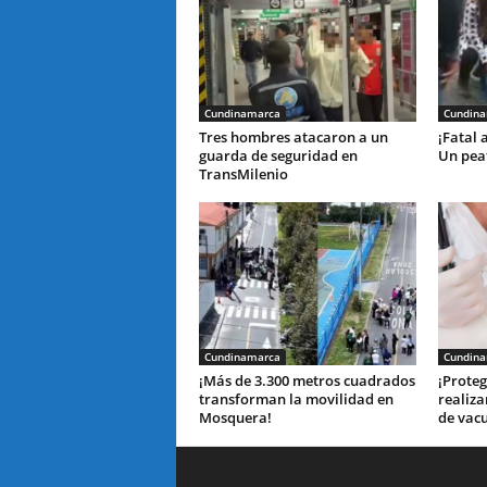
Cundinamarca
Cundin
Tres hombres atacaron a un
¡Fatal 
guarda de seguridad en
Un peat
TransMilenio
Cundinamarca
Cundin
¡Más de 3.300 metros cuadrados
¡Proteg
transforman la movilidad en
realiza
Mosquera!
de vac