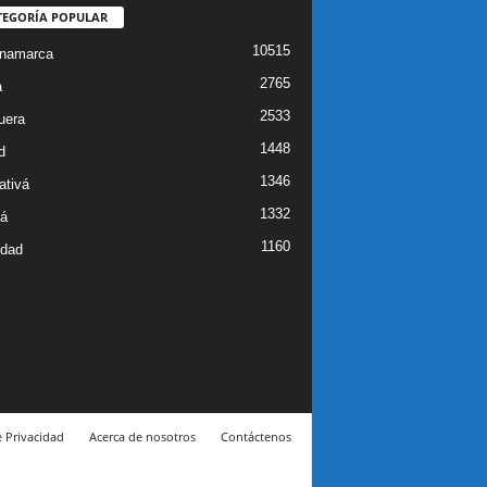
TEGORÍA POPULAR
10515
inamarca
2765
a
2533
uera
1448
d
1346
ativá
1332
á
1160
idad
e Privacidad
Acerca de nosotros
Contáctenos