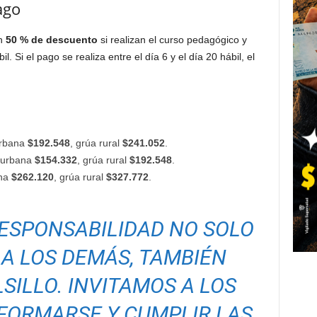
ago
un
50 % de descuento
si realizan el curso pedagógico y
l. Si el pago se realiza entre el día 6 y el día 20 hábil, el
urbana
$192.548
, grúa rural
$241.052
.
a urbana
$154.332
, grúa rural
$192.548
.
ana
$262.120
, grúa rural
$327.772
.
ESPONSABILIDAD NO SOLO
Y A LOS DEMÁS, TAMBIÉN
SILLO. INVITAMOS A LOS
FORMARSE Y CUMPLIR LAS