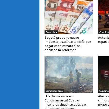
Colombia
Cundin
Bogotá propone nuevo
Autori
impuesto: ¿Cuánto tendría que
espaci
pagar cada estrato si se
aprueba la reforma?
Cundinamarca
Cundin
¡Alerta máxima en
Alerta
Cundinamarca! Cuatro
cilindr
incendios siguen activos y el
grupo 
panorama preocupa