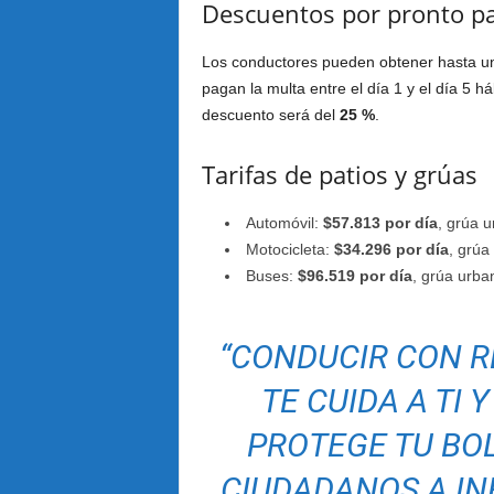
Descuentos por pronto p
Los conductores pueden obtener hasta 
pagan la multa entre el día 1 y el día 5 hábi
descuento será del
25 %
.
Tarifas de patios y grúas
Automóvil:
$57.813 por día
, grúa 
Motocicleta:
$34.296 por día
, grú
Buses:
$96.519 por día
, grúa urb
“CONDUCIR CON R
TE CUIDA A TI 
PROTEGE TU BOL
CIUDADANOS A IN