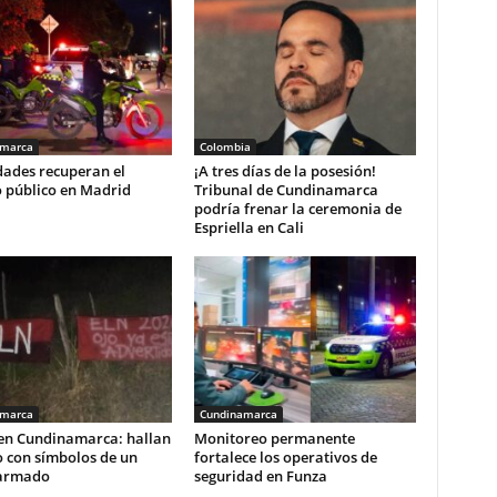
amarca
Colombia
dades recuperan el
¡A tres días de la posesión!
o público en Madrid
Tribunal de Cundinamarca
podría frenar la ceremonia de
Espriella en Cali
amarca
Cundinamarca
 en Cundinamarca: hallan
Monitoreo permanente
o con símbolos de un
fortalece los operativos de
armado
seguridad en Funza