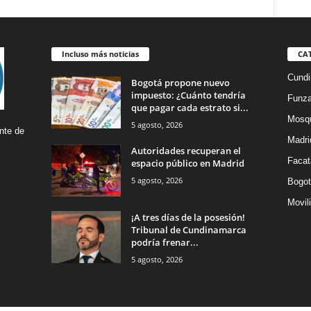
Incluso más noticias
CA
Cund
Bogotá propone nuevo
impuesto: ¿Cuánto tendría
Funz
que pagar cada estrato si...
Mosq
5 agosto, 2026
nte de
Madri
Autoridades recuperan el
Facat
espacio público en Madrid
5 agosto, 2026
Bogot
Movil
¡A tres días de la posesión!
Tribunal de Cundinamarca
podría frenar...
5 agosto, 2026