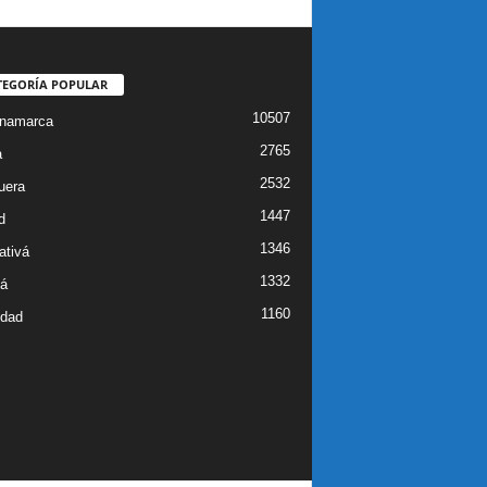
TEGORÍA POPULAR
10507
inamarca
2765
a
2532
uera
1447
d
1346
ativá
1332
á
1160
idad