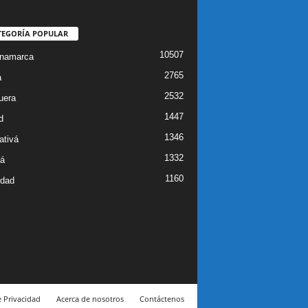
TEGORÍA POPULAR
10507
inamarca
2765
a
2532
uera
1447
d
1346
ativá
1332
á
1160
idad
e Privacidad
Acerca de nosotros
Contáctenos