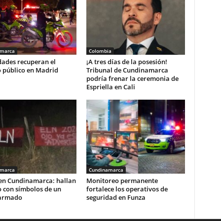
amarca
Colombia
dades recuperan el
¡A tres días de la posesión!
o público en Madrid
Tribunal de Cundinamarca
podría frenar la ceremonia de
Espriella en Cali
amarca
Cundinamarca
 en Cundinamarca: hallan
Monitoreo permanente
o con símbolos de un
fortalece los operativos de
armado
seguridad en Funza