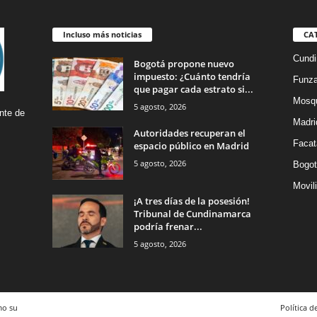
Incluso más noticias
CA
Cund
Bogotá propone nuevo
impuesto: ¿Cuánto tendría
Funz
que pagar cada estrato si...
Mosq
5 agosto, 2026
nte de
Madri
Autoridades recuperan el
Facat
espacio público en Madrid
5 agosto, 2026
Bogot
Movil
¡A tres días de la posesión!
Tribunal de Cundinamarca
podría frenar...
5 agosto, 2026
mo su
Política d