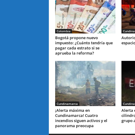
Colombia
Cundin
Bogotá propone nuevo
Autori
impuesto: ¿Cuánto tendría que
espaci
pagar cada estrato si se
aprueba la reforma?
Cundinamarca
Cundin
¡Alerta máxima en
Alerta
Cundinamarca! Cuatro
cilindr
incendios siguen activos y el
grupo 
panorama preocupa