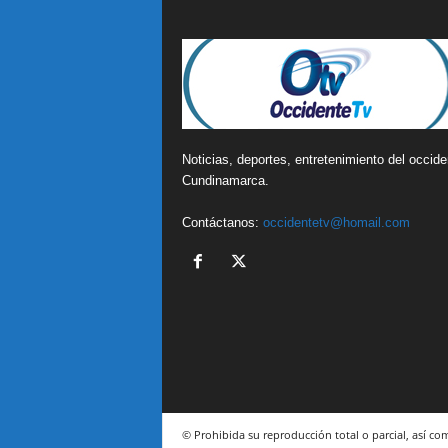
Noticias, deportes, entretenimiento del occide
Cundinamarca.
Contáctanos:
occidentetv@homail.com
© Prohibida su reproducción total o parcial, así co