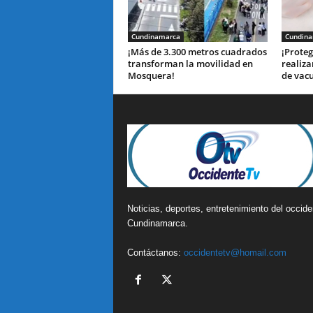
Cundinamarca
Cundin
¡Más de 3.300 metros cuadrados
¡Proteg
transforman la movilidad en
realiza
Mosquera!
de vac
Noticias, deportes, entretenimiento del occide
Cundinamarca.
Contáctanos:
occidentetv@homail.com