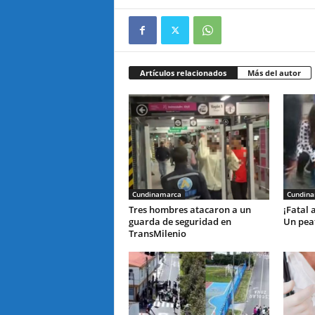
Artículos relacionados
Más del autor
Cundinamarca
Cundin
Tres hombres atacaron a un
¡Fatal 
guarda de seguridad en
Un peat
TransMilenio