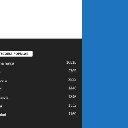
TEGORÍA POPULAR
10515
inamarca
2765
a
2533
uera
1448
d
1346
ativá
1332
á
1160
idad