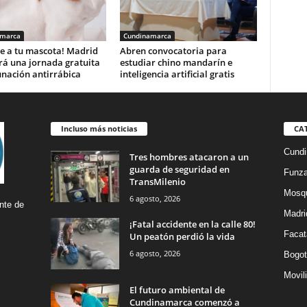
amarca
Cundinamarca
e a tu mascota! Madrid
Abren convocatoria para
rá una jornada gratuita
estudiar chino mandarín e
unación antirrábica
inteligencia artificial gratis
Incluso más noticias
CA
Cund
Tres hombres atacaron a un
guarda de seguridad en
Funz
TransMilenio
Mosq
6 agosto, 2026
nte de
Madri
¡Fatal accidente en la calle 80!
Facat
Un peatón perdió la vida
6 agosto, 2026
Bogot
Movil
El futuro ambiental de
Cundinamarca comenzó a