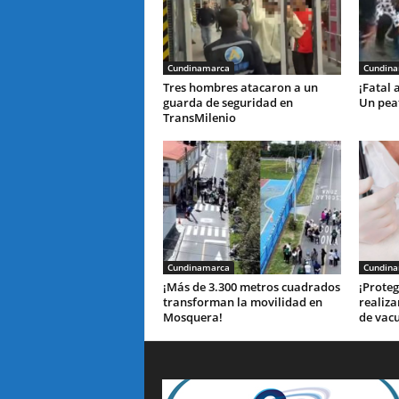
Cundinamarca
Cundin
Tres hombres atacaron a un
¡Fatal 
guarda de seguridad en
Un peat
TransMilenio
Cundinamarca
Cundin
¡Más de 3.300 metros cuadrados
¡Proteg
transforman la movilidad en
realiza
Mosquera!
de vac