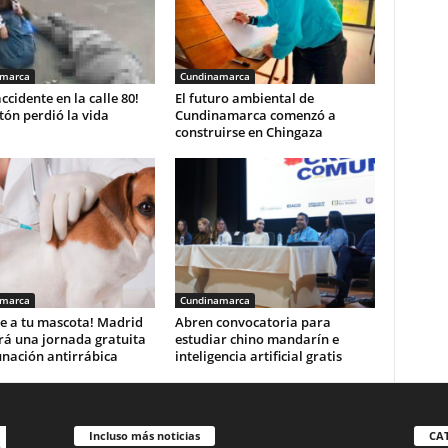
amarca
Cundinamarca
accidente en la calle 80!
El futuro ambiental de
ón perdió la vida
Cundinamarca comenzó a
construirse en Chingaza
amarca
Cundinamarca
e a tu mascota! Madrid
Abren convocatoria para
rá una jornada gratuita
estudiar chino mandarín e
unación antirrábica
inteligencia artificial gratis
Incluso más noticias
CA