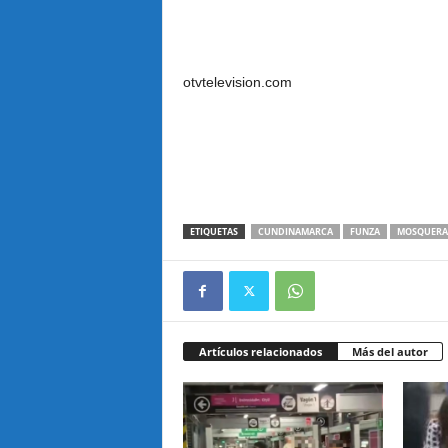
otvtelevision.com
ETIQUETAS
CUNDINAMARCA
FUNZA
MOSQUERA
Artículos relacionados
Más del autor