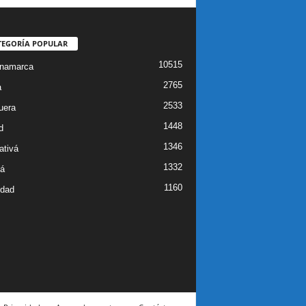
TEGORÍA POPULAR
10515
inamarca
2765
a
2533
uera
1448
d
1346
ativá
1332
á
1160
idad