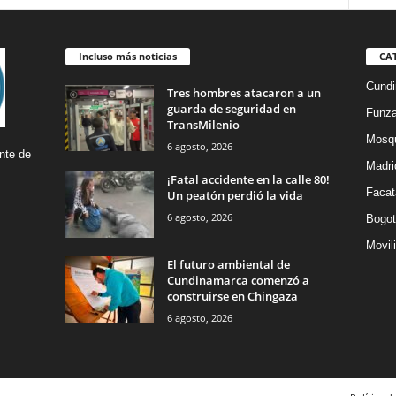
Incluso más noticias
CA
Cund
Tres hombres atacaron a un
guarda de seguridad en
Funz
TransMilenio
Mosq
6 agosto, 2026
nte de
Madri
¡Fatal accidente en la calle 80!
Facat
Un peatón perdió la vida
6 agosto, 2026
Bogot
Movil
El futuro ambiental de
Cundinamarca comenzó a
construirse en Chingaza
6 agosto, 2026