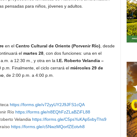
vas pensadas para niños, jóvenes y adultos.
re
en el
Centro Cultural de Oriente (Porvenir Río)
, desde
ontinuará el
martes 28
, con dos funciones: una en el
 a.m. a 12:30 m., y otra en la
I.E. Roberto Velandia –
0 p.m. Finalmente, el ciclo cerrará el
miércoles 29 de
co
, de 2:00 p.m. a 4:00 p.m.
oteca
https://forms.gle/v72yyUY2J9JFS1cQA
enir Río
https://forms.gle/n8EQhFzZLaBZiFL88
Roberto Velandia
https://forms.gle/C5psYuKAp5xbyThs9
araíso
https://forms.gle/c5NwzMQorfZEotvh8