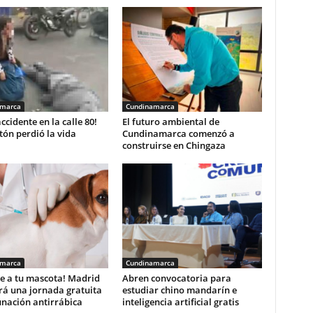
amarca
Cundinamarca
accidente en la calle 80!
El futuro ambiental de
ón perdió la vida
Cundinamarca comenzó a
construirse en Chingaza
amarca
Cundinamarca
e a tu mascota! Madrid
Abren convocatoria para
rá una jornada gratuita
estudiar chino mandarín e
unación antirrábica
inteligencia artificial gratis