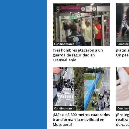
Cundinamarca
Cundin
Tres hombres atacaron a un
¡Fatal 
guarda de seguridad en
Un peat
TransMilenio
Cundinamarca
Cundin
¡Más de 3.300 metros cuadrados
¡Proteg
transforman la movilidad en
realiza
Mosquera!
de vac