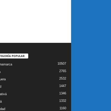
TEGORÍA POPULAR
10507
inamarca
2765
a
2532
uera
1447
d
1346
ativá
1332
á
1160
idad