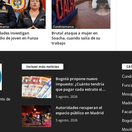
amarca
Cundinamarca
dades investigan
Brutal ataque a mujer en
io de joven en Funza
Soacha, cuando salía de su
trabajo
Incluso más noticias
CA
Cund
Bogotá propone nuevo
impuesto: ¿Cuánto tendría
Funz
que pagar cada estrato si...
Mosq
5 agosto, 2026
nte de
Madri
Autoridades recuperan el
Facat
espacio público en Madrid
5 agosto, 2026
Bogot
Movil