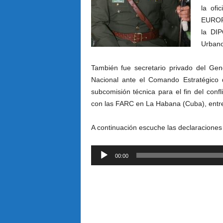
la ofi
EUROPO
la DIP
Urbano
También fue secretario privado del Gener
Nacional ante el Comando Estratégico 
subcomisión técnica para el fin del conf
con las FARC en La Habana (Cuba), entre
A continuación escuche las declaracione
Reproductor
00:00
de
audio