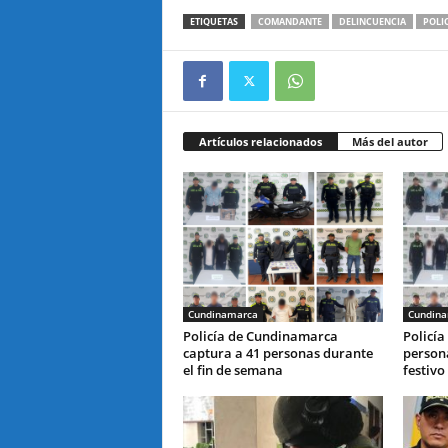
ETIQUETAS
COMANDANTE
DELINCUENCIA
POLI
Artículos relacionados
Más del autor
Cundinamarca
Cundin
Policía de Cundinamarca
Policía
captura a 41 personas durante
person
el fin de semana
festivo