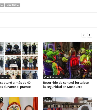
CIA
VIOLENCIA
aumentar
o
disminuir
el
volumen.
amarca
Cundinamarca
 capturó a más de 40
Recorrido de control fortalece
as durante el puente
la seguridad en Mosquera