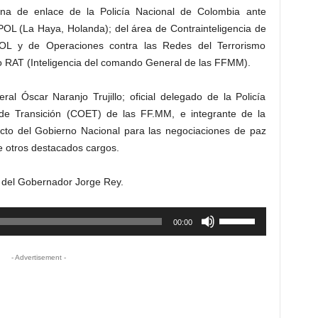
cina de enlace de la Policía Nacional de Colombia ante
L (La Haya, Holanda); del área de Contrainteligencia de
OL y de Operaciones contra las Redes del Terrorismo
 RAT (Inteligencia del comando General de las FFMM).
al Óscar Naranjo Trujillo; oficial delegado de la Policía
de Transición (COET) de las FF.MM, e integrante de la
licto del Gobierno Nacional para las negociaciones de paz
 otros destacados cargos.
s del Gobernador Jorge Rey.
Utiliza
00:00
las
teclas
- Advertisement -
de
flecha
arriba/abajo
para