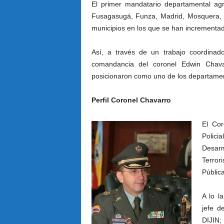
El primer mandatario departamental a
Fusagasugá, Funza, Madrid, Mosquera, G
municipios en los que se han incrementado
Así, a través de un trabajo coordinad
comandancia del coronel Edwin Chava
posicionaron como uno de los departamen
Perfil Coronel Chavarro
El Cor
Polici
Desarm
Terror
Pública
A lo l
jefe d
DIJIN;