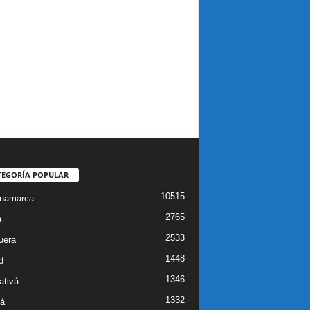
TEGORÍA POPULAR
10515
inamarca
2765
a
2533
uera
1448
d
1346
ativá
1332
á