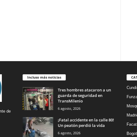
Incluso más noticias
CA
Cund
Tres hombres atacaron a un
guarda de seguridad en
Funz
TransMilenio
Mosq
6 agosto, 2026
nte de
Madri
¡Fatal accidente en la calle 80!
Facat
Un peatón perdió la vida
6 agosto, 2026
Bogot