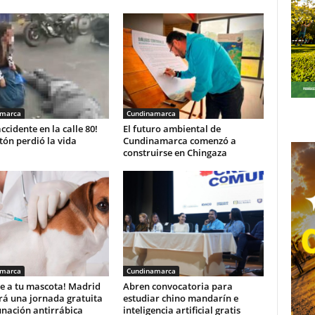
amarca
Cundinamarca
accidente en la calle 80!
El futuro ambiental de
ón perdió la vida
Cundinamarca comenzó a
construirse en Chingaza
amarca
Cundinamarca
e a tu mascota! Madrid
Abren convocatoria para
rá una jornada gratuita
estudiar chino mandarín e
unación antirrábica
inteligencia artificial gratis