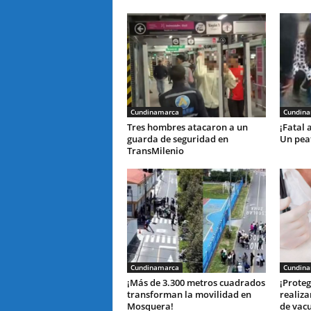
Cundinamarca
Cundin
Tres hombres atacaron a un
¡Fatal 
guarda de seguridad en
Un peat
TransMilenio
Cundinamarca
Cundin
¡Más de 3.300 metros cuadrados
¡Proteg
transforman la movilidad en
realiza
Mosquera!
de vac