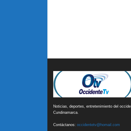
Noticias, deportes, entretenimiento del occide
Cundinamarca.
Contáctanos:
occidentetv@homail.com