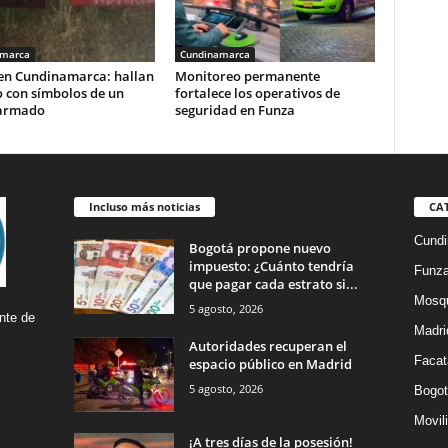
amarca
Cundinamarca
 en Cundinamarca: hallan
Monitoreo permanente
o con símbolos de un
fortalece los operativos de
armado
seguridad en Funza
Incluso más noticias
CA
Cund
Bogotá propone nuevo
impuesto: ¿Cuánto tendría
Funz
que pagar cada estrato si...
Mosq
5 agosto, 2026
nte de
Madri
Autoridades recuperan el
Facat
espacio público en Madrid
5 agosto, 2026
Bogot
Movil
¡A tres días de la posesión!