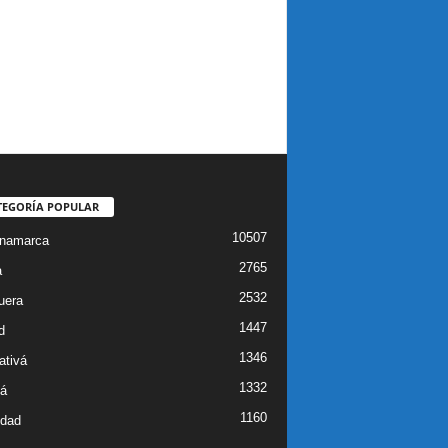
TEGORÍA POPULAR
10507
inamarca
2765
a
2532
uera
1447
d
1346
ativá
1332
á
1160
idad