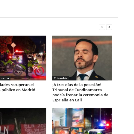
amarca
Colombia
dades recuperan el
¡A tres días de la posesión!
o público en Madrid
Tribunal de Cundinamarca
podría frenar la ceremonia de
Espriella en Cali