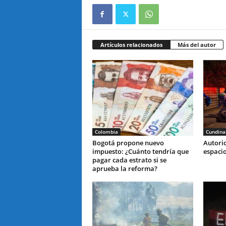
Artículos relacionados
Más del autor
Colombia
Cundin
Bogotá propone nuevo
Autori
impuesto: ¿Cuánto tendría que
espaci
pagar cada estrato si se
aprueba la reforma?