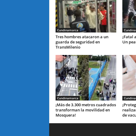
Cundinamarca
Cundin
Tres hombres atacaron a un
¡Fatal 
guarda de seguridad en
Un peat
TransMilenio
Cundinamarca
Cundin
¡Más de 3.300 metros cuadrados
¡Proteg
transforman la movilidad en
realiza
Mosquera!
de vac