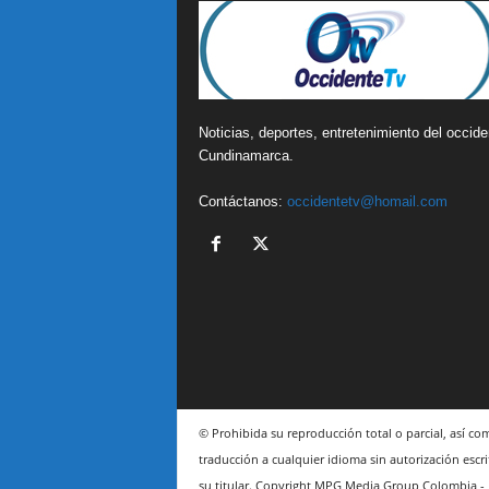
Noticias, deportes, entretenimiento del occide
Cundinamarca.
Contáctanos:
occidentetv@homail.com
© Prohibida su reproducción total o parcial, así co
traducción a cualquier idioma sin autorización escri
su titular. Copyright MPG Media Group Colombia -