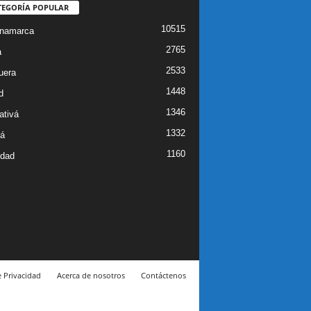
TEGORÍA POPULAR
10515
inamarca
2765
a
2533
uera
1448
d
1346
ativá
1332
á
1160
idad
e Privacidad
Acerca de nosotros
Contáctenos