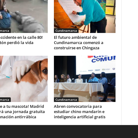
amarca
Cundinamarca
accidente en la calle 80!
El futuro ambiental de
ón perdió la vida
Cundinamarca comenzó a
construirse en Chingaza
amarca
Cundinamarca
e a tu mascota! Madrid
Abren convocatoria para
rá una jornada gratuita
estudiar chino mandarín e
unación antirrábica
inteligencia artificial gratis