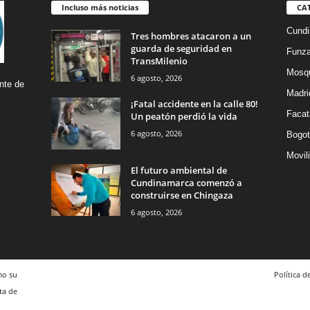
Incluso más noticias
CA
Cund
Tres hombres atacaron a un
guarda de seguridad en
Funz
TransMilenio
Mosq
6 agosto, 2026
nte de
Madri
¡Fatal accidente en la calle 80!
Facat
Un peatón perdió la vida
6 agosto, 2026
Bogot
Movil
El futuro ambiental de
Cundinamarca comenzó a
construirse en Chingaza
6 agosto, 2026
mo su
Política d
ta de