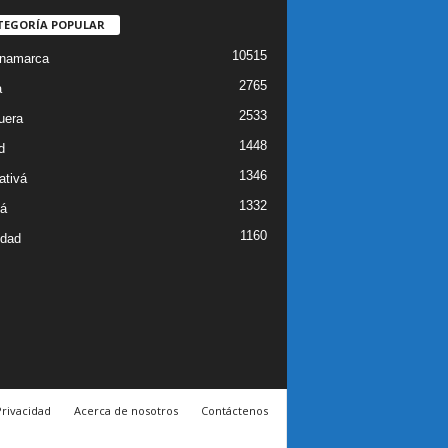
TEGORÍA POPULAR
10515
inamarca
2765
a
2533
uera
1448
d
1346
ativá
1332
á
1160
idad
Privacidad
Acerca de nosotros
Contáctenos