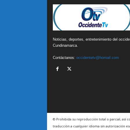
Noticias, deportes, entretenimiento del occide
Cundinamarca.
Contáctanos:
occidentetv@homail.com
© Prohibida su reproducción total o parcial, así 
traducción a cualquier idioma sin autorización es