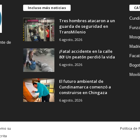
Incluso más noticias
CA
Cund
Tres hombres atacaron a un
guarda de seguridad en
Funz
TransMilenio
Mosq
6 agosto, 2026
nte de
Madri
¡Fatal accidente en la calle
Facat
80! Un peatón perdió la vida
6 agosto, 2026
Bogot
Movil
El futuro ambiental de
Cundinamarca comenzó a
construirse en Chingaza
6 agosto, 2026
como su
Política de 
crita