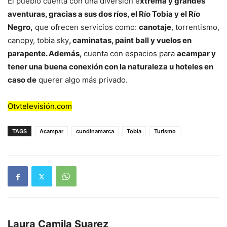
El pueblo cuenta con una diversión e
xtrema y grandes
aventuras, gracias a sus dos ríos, el Río Tobia y el Río
Negro,
que ofrecen servicios como:
canotaje
, torrentismo,
canopy, tobia sky
, caminatas, paint ball y vuelos en
parapente. Además,
cuenta con espacios para
acampar y
tener una buena conexión con la naturaleza u hoteles en
caso de
querer algo más privado.
Otvtelevisión.com
TAGS
Acampar
cundinamarca
Tobia
Turismo
Laura Camila Suarez