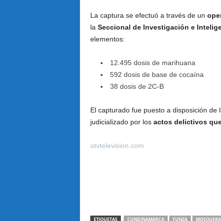
La captura se efectuó a través de un
oper
la
Seccional de Investigación e Intelig
elementos:
12.495 dosis de marihuana
592 dosis de base de cocaína
38 dosis de 2C-B
El capturado fue puesto a disposición de 
judicializado por los
actos delictivos qu
otvtelevision.com
ETIQUETAS
CUNDINAMARCA
FUNZA
MOSQUERA