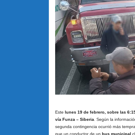
Este
lunes 19 de febrero, sobre las 6:
vía Funza – Siberia
. Según la informaci
segunda contingencia ocurrió más tempra
que un conductor de un
bus municipal
c