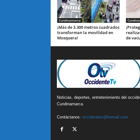
Cundinamarca
Cundin
¡Más de 3.300 metros cuadrados
¡Proteg
transforman la movilidad en
realiza
Mosquera!
de vac
Noticias, deportes, entretenimiento del occide
Cundinamarca.
Contáctanos:
occidentetv@homail.com