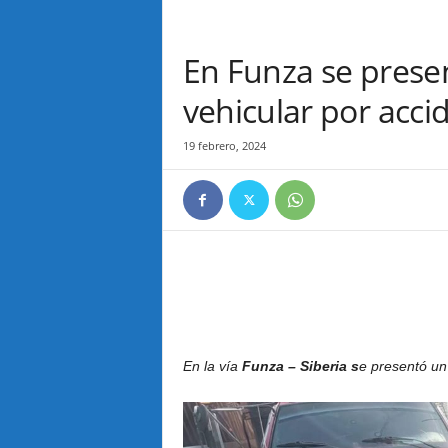
En Funza se prese
vehicular por acci
19 febrero, 2024
En la vía
Funza – Siberia s
e presentó u