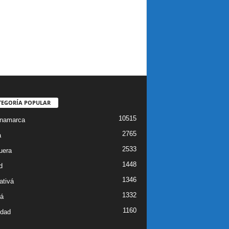
TEGORÍA POPULAR
10515
inamarca
2765
a
2533
uera
1448
d
1346
ativá
1332
á
1160
idad