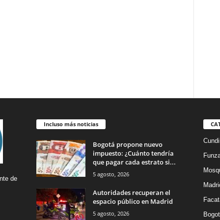
Incluso más noticias
CA
Cund
Bogotá propone nuevo
impuesto: ¿Cuánto tendría
Funz
que pagar cada estrato si...
Mosq
5 agosto, 2026
nte de
Madri
Autoridades recuperan el
Facat
espacio público en Madrid
5 agosto, 2026
Bogot