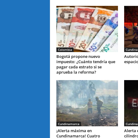
Colombia
Cundin
Bogotá propone nuevo
Autori
impuesto: ¿Cuánto tendría que
espaci
pagar cada estrato si se
aprueba la reforma?
Cundinamarca
Cundin
¡Alerta máxima en
Alerta
Cundinamarca! Cuatro
cilindr