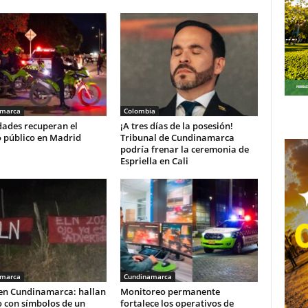
amarca
Colombia
dades recuperan el
¡A tres días de la posesión!
o público en Madrid
Tribunal de Cundinamarca
podría frenar la ceremonia de
Espriella en Cali
amarca
Cundinamarca
 en Cundinamarca: hallan
Monitoreo permanente
o con símbolos de un
fortalece los operativos de