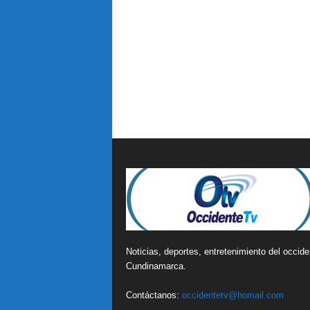
Noticias, deportes, entretenimiento del occide
Cundinamarca.
Contáctanos:
occidentetv@homail.com