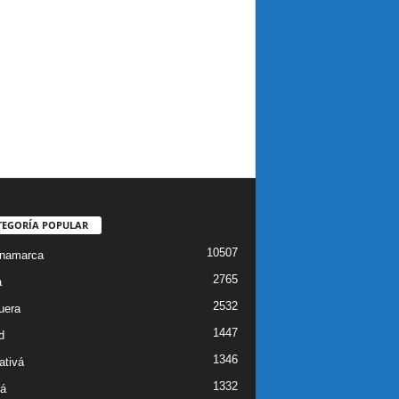
TEGORÍA POPULAR
10507
inamarca
2765
a
2532
uera
1447
d
1346
ativá
1332
á