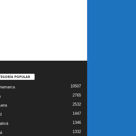
TEGORÍA POPULAR
10507
inamarca
2765
a
2532
uera
1447
d
1346
ativá
1332
á