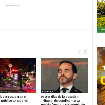
- Advertisement -
amarca
Colombia
dades recuperan el
¡A tres días de la posesión!
o público en Madrid
Tribunal de Cundinamarca
podría frenar la ceremonia de