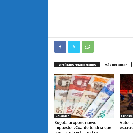
Artículos relacionados
Más del autor
Colombia
Cundin
Bogotá propone nuevo
Autori
impuesto: ¿Cuánto tendría que
espaci
pagar cada estrato si se