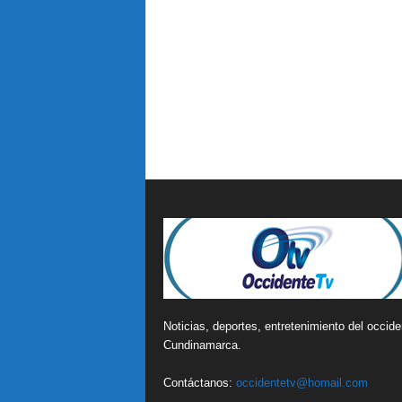
Noticias, deportes, entretenimiento del occide
Cundinamarca.
Contáctanos:
occidentetv@homail.com