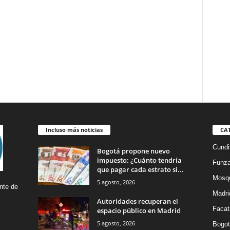
Incluso más noticias
CA
Cund
Bogotá propone nuevo
impuesto: ¿Cuánto tendría
Funz
que pagar cada estrato si...
Mosq
5 agosto, 2026
nte de
Madri
Autoridades recuperan el
Facat
espacio público en Madrid
5 agosto, 2026
Bogot