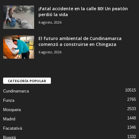
¡Fatal accidente en la calle 80! Un peatón
perdió la vida
6 agosto, 2026
El futuro ambiental de Cundinamarca
comenzó a construirse en Chingaza
6 agosto, 2026
CATEGORÍA POPULAR
10515
Cundinamarca
2765
Funza
2533
Mosquera
1448
Madrid
1346
Facatativá
1332
Bogotá