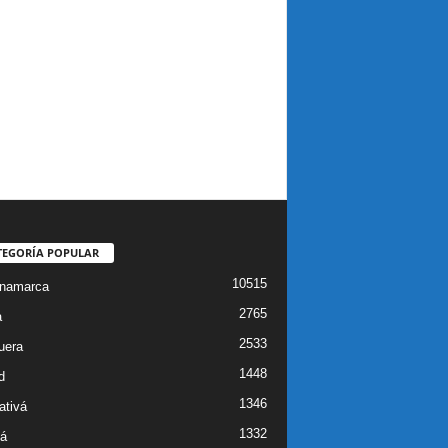
TEGORÍA POPULAR
10515
inamarca
2765
a
2533
uera
1448
d
1346
ativá
1332
á