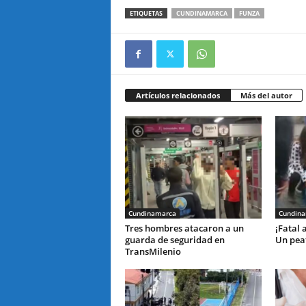
ETIQUETAS
CUNDINAMARCA
FUNZA
Artículos relacionados
Más del autor
Cundinamarca
Cundin
Tres hombres atacaron a un
¡Fatal 
guarda de seguridad en
Un peat
TransMilenio