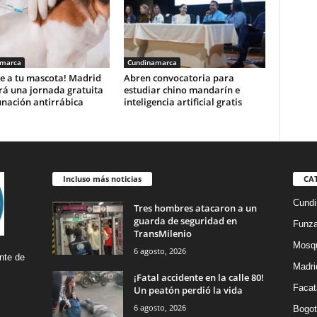
amarca
Cundinamarca
e a tu mascota! Madrid
Abren convocatoria para
rá una jornada gratuita
estudiar chino mandarín e
unación antirrábica
inteligencia artificial gratis
Incluso más noticias
CA
Cund
Tres hombres atacaron a un
guarda de seguridad en
Funz
TransMilenio
Mosq
6 agosto, 2026
nte de
Madri
¡Fatal accidente en la calle 80!
Facat
Un peatón perdió la vida
6 agosto, 2026
Bogot