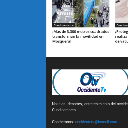
Cundinamarca
Cundin
¡Más de 3.300 metros cuadrados
¡Proteg
transforman la movilidad en
realiza
Mosquera!
de vac
Noticias, deportes, entretenimiento del occide
Cundinamarca.
Contáctanos:
occidentetv@homail.com