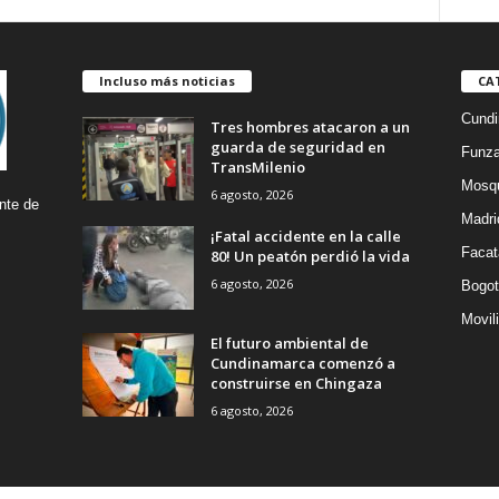
Incluso más noticias
CA
Cund
Tres hombres atacaron a un
guarda de seguridad en
Funz
TransMilenio
Mosq
6 agosto, 2026
nte de
Madri
¡Fatal accidente en la calle
Facat
80! Un peatón perdió la vida
6 agosto, 2026
Bogot
Movil
El futuro ambiental de
Cundinamarca comenzó a
construirse en Chingaza
6 agosto, 2026