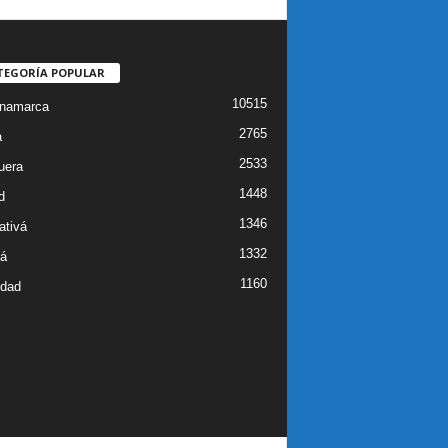
TEGORÍA POPULAR
10515
inamarca
2765
a
2533
uera
1448
d
1346
ativá
1332
á
1160
idad