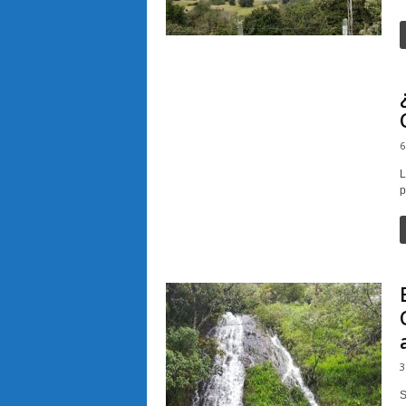
6
L
p
3
S