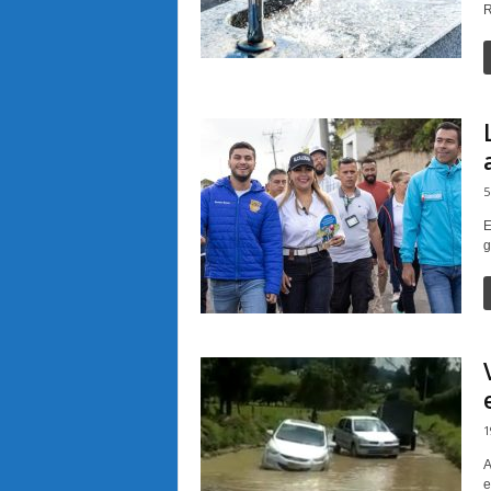
R
5
E
g
1
A
e