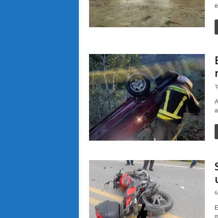
e
1
A
a
6
E
m