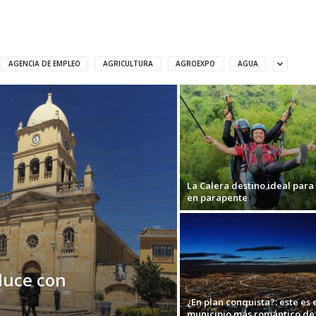
AGENCIA DE EMPLEO
AGRICULTURA
AGROEXPO
AGUA
La Calera destino ideal para
en parapente
duce con
¿En plan conquista?: este es 
municipio más romántico de