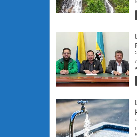
i
2
C
g
2
L
e