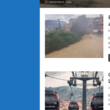
25 septiembre, 2025
8
E
g
a
3
E
G
i