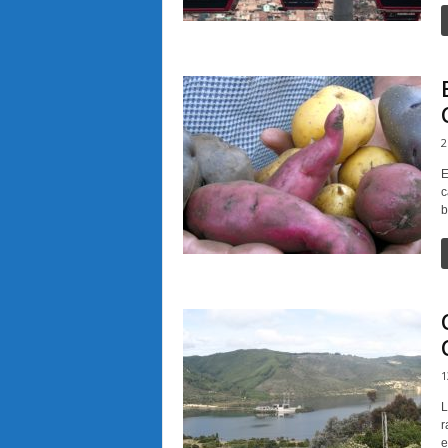
2
E
c
b
1
L
r
e