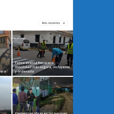
Más recientes
Funza avanza hacia una
movilidad más segura, incluyente
uera
y ordenada
Comienzan obras en los parques