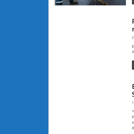
2
E
A
1
"
P
i
d