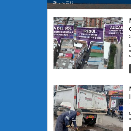
29 julio, 2025
2
L
r
M
1
M
u