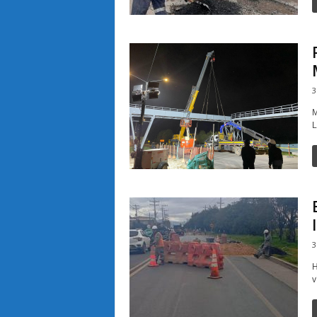
3
M
L
3
H
v