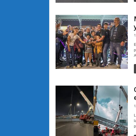
1
E
p
A
1
L
l
p