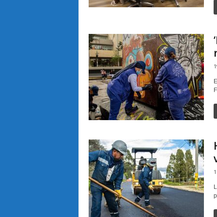
1
E
F
1
L
p