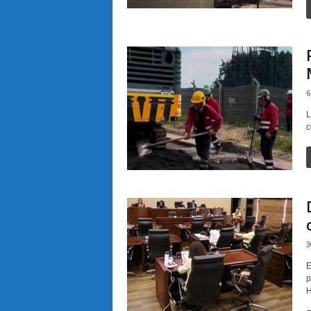
6
L
c
3
E
p
H