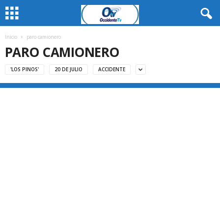
Inicio
paro camionero
PARO CAMIONERO
'LOS PINOS'
20 DE JULIO
ACCIDENTE