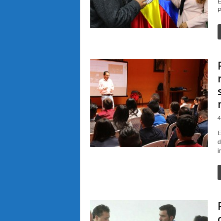
E
P
4
E
d
i