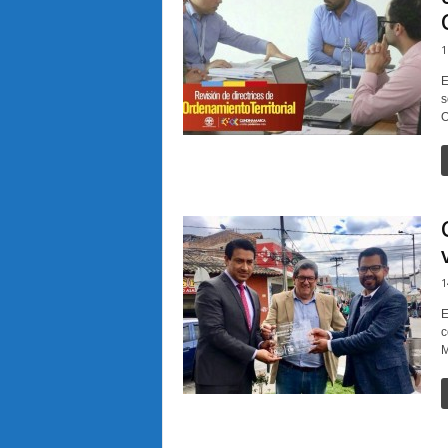
1
E
s
O
1
E
c
M