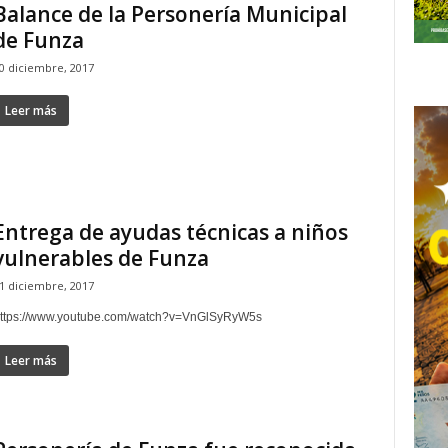
Balance de la Personería Municipal
de Funza
0 diciembre, 2017
Leer más
Entrega de ayudas técnicas a niños
vulnerables de Funza
1 diciembre, 2017
ttps://www.youtube.com/watch?v=VnGlSyRyW5s
Leer más