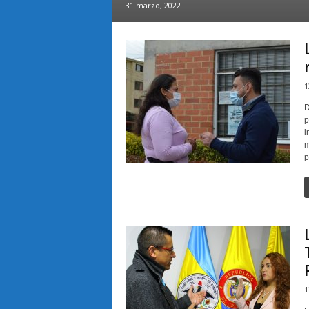
31 marzo, 2022
1
D
p
i
m
p
1