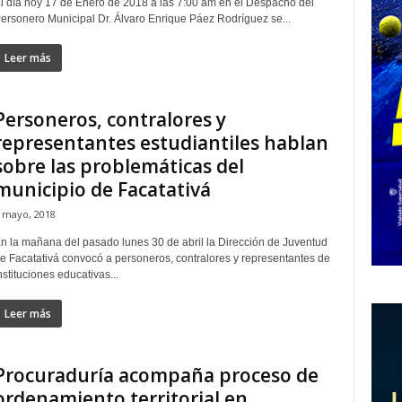
l día hoy 17 de Enero de 2018 a las 7:00 am en el Despacho del
ersonero Municipal Dr. Álvaro Enrique Páez Rodríguez se...
Leer más
Personeros, contralores y
representantes estudiantiles hablan
sobre las problemáticas del
municipio de Facatativá
 mayo, 2018
n la mañana del pasado lunes 30 de abril la Dirección de Juventud
e Facatativá convocó a personeros, contralores y representantes de
nstituciones educativas...
Leer más
Procuraduría acompaña proceso de
ordenamiento territorial en