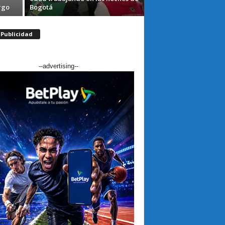
rgo
Bogotá
Publicidad
--advertising--