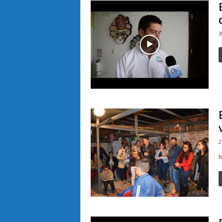
3
2
h