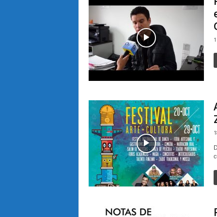
1
1
D
c