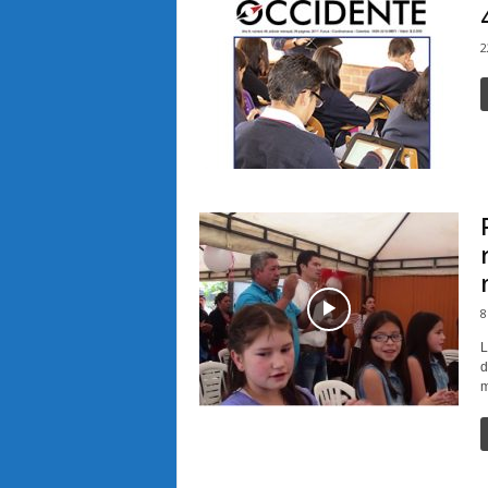
2
8
L
d
m